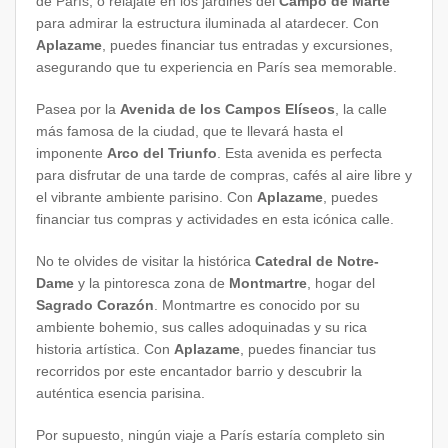
de París, o relájate en los jardines del
Campo de Marte
para admirar la estructura iluminada al atardecer. Con
Aplazame
, puedes financiar tus entradas y excursiones,
asegurando que tu experiencia en París sea memorable.
Pasea por la
Avenida de los Campos Elíseos
, la calle
más famosa de la ciudad, que te llevará hasta el
imponente
Arco del Triunfo
. Esta avenida es perfecta
para disfrutar de una tarde de compras, cafés al aire libre y
el vibrante ambiente parisino. Con
Aplazame
, puedes
financiar tus compras y actividades en esta icónica calle.
No te olvides de visitar la histórica
Catedral de Notre-
Dame
y la pintoresca zona de
Montmartre
, hogar del
Sagrado Corazón
. Montmartre es conocido por su
ambiente bohemio, sus calles adoquinadas y su rica
historia artística. Con
Aplazame
, puedes financiar tus
recorridos por este encantador barrio y descubrir la
auténtica esencia parisina.
Por supuesto, ningún viaje a París estaría completo sin