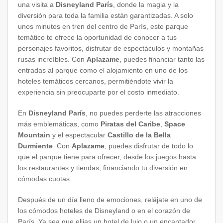
una visita a
Disneyland París
, donde la magia y la
diversión para toda la familia están garantizadas. A solo
unos minutos en tren del centro de París, este parque
temático te ofrece la oportunidad de conocer a tus
personajes favoritos, disfrutar de espectáculos y montañas
rusas increíbles. Con
Aplazame
, puedes financiar tanto las
entradas al parque como el alojamiento en uno de los
hoteles temáticos cercanos, permitiéndote vivir la
experiencia sin preocuparte por el costo inmediato.
En
Disneyland París
, no puedes perderte las atracciones
más emblemáticas, como
Piratas del Caribe
,
Space
Mountain
y el espectacular
Castillo de la Bella
Durmiente
. Con
Aplazame
, puedes disfrutar de todo lo
que el parque tiene para ofrecer, desde los juegos hasta
los restaurantes y tiendas, financiando tu diversión en
cómodas cuotas.
Después de un día lleno de emociones, relájate en uno de
los cómodos hoteles de Disneyland o en el corazón de
París. Ya sea que elijas un hotel de lujo o un encantador