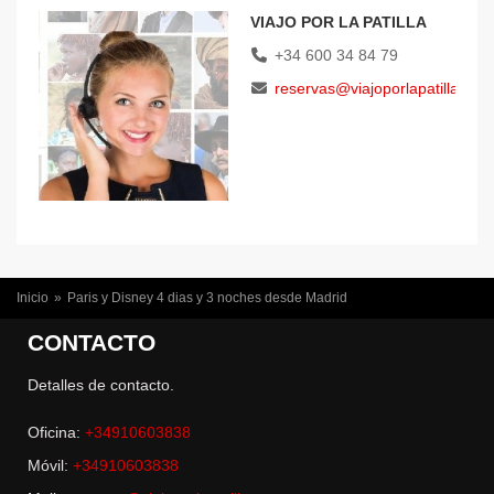
VIAJO POR LA PATILLA
+34 600 34 84 79
reservas@viajoporlapatilla.com
USTED ESTÁ AQUÍ
Inicio
»
Paris y Disney 4 dias y 3 noches desde Madrid
CONTACTO
Detalles de contacto.
Oficina:
+34910603838
Móvil:
+34910603838