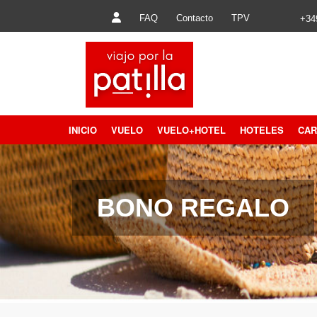
FAQ
Contacto
TPV
+34
INICIO
VUELO
VUELO+HOTEL
HOTELES
CAR
Hoteles Mundo
Hoteles Europa
BONO REGALO
Hoteles Canarias
Hoteles Baleares
Hoteles Costa
Hoteles Nieve