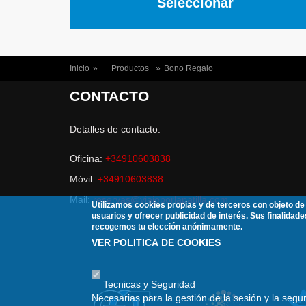
Seleccionar
USTED ESTÁ AQUÍ
Inicio
»
+ Productos
»
Bono Regalo
CONTACTO
Detalles de contacto.
Oficina:
+34910603838
Móvil:
+34910603838
Mail:
reservas@viajoporlapatilla.com
Utilizamos cookies propias y de terceros con objeto de 
usuarios y ofrecer publicidad de interés. Sus finalidade
recogemos tu elección anónimamente.
VER POLITICA DE COOKIES
Tecnicas y Seguridad
Necesarias para la gestión de la sesión y la segu