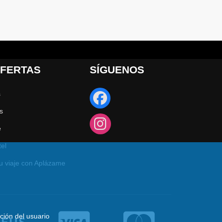
FERTAS
SÍGUENOS
s
s
e
el
u viaje con Aplázame
ción del usuario