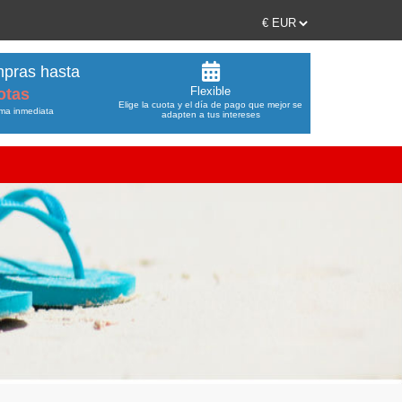
mpras hasta
Flexible
otas
Elige la cuota y el día de pago que mejor se
rma inmediata
adapten a tus intereses