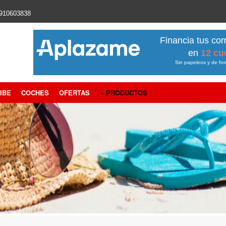
910603838
Financia tus co
en
12 cu
Sin papeleos y de fo
IBE
COCHES
OFERTAS
+ PRODUCTOS
TPV
Bono
Regalo