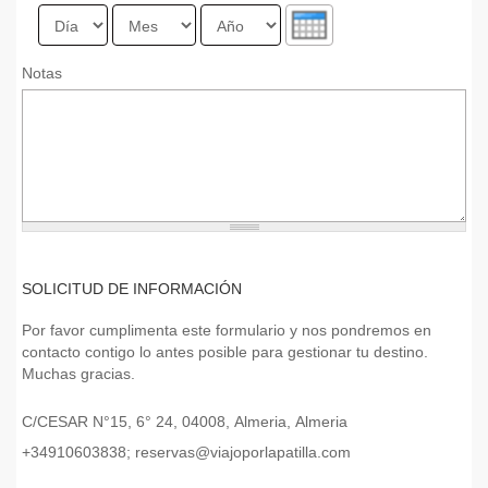
Día
Mes
Año
Notas
SOLICITUD DE INFORMACIÓN
Por favor cumplimenta este formulario y nos pondremos en
contacto contigo lo antes posible para gestionar tu destino.
Muchas gracias.
C/CESAR N°15, 6° 24, 04008, Almeria, Almeria
+34910603838;
reservas@viajoporlapatilla.com