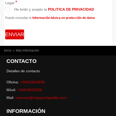
*
Legal
He leído y acepto la
POLITICA DE PRIVACIDAD
Puede consultar la
Información básica en protección de datos
USTED ESTÁ AQUÍ
Inicio
»
Más información
CONTACTO
Detalles de contacto.
Oficina:
+34910603838
Móvil:
+34910603838
Mail:
reservas@viajoporlapatilla.com
INFORMACIÓN